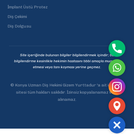
İmplant Üstü Protez
Diş Çekimi
Diş Dolgusu
Telefon
Site içeriğinde bulunan bilgiler bilgilendirmek içindir; bu
bilgilendirme kesinlikle hekimin hastasını tıbbi amaçla muayene
WhatsA
etmesi veya tanı koyması yerine geçmez.
Instag
©
Konya Uzman Diş Hekimi Gizem Yurttadur
'a ait internet
sitesi tüm hakları saklıdır. İzinsiz kopyalanamaz veya
alınamaz.
Adres
Close