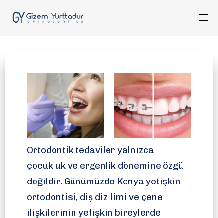
To
na
Konya Yetişkin Ortodontisi
Ortodontik tedaviler yalnızca
çocukluk ve ergenlik dönemine özgü
değildir. Günümüzde Konya yetişkin
ortodontisi, diş dizilimi ve çene
ilişkilerinin yetişkin bireylerde