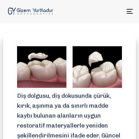
To
na
Konya Diş Dolgusu
Diş dolgusu, diş dokusunda çürük,
kırık, aşınma ya da sınırlı madde
kaybı bulunan alanların uygun
restoratif materyallerle yeniden
şekillendirilmesini ifade eder. Güncel