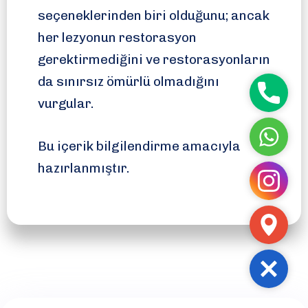
seçeneklerinden biri olduğunu; ancak
her lezyonun restorasyon
gerektirmediğini ve restorasyonların
da sınırsız ömürlü olmadığını
Telefon
vurgular.
WhatsA
Bu içerik bilgilendirme amacıyla
hazırlanmıştır.
Instag
Adres
Close